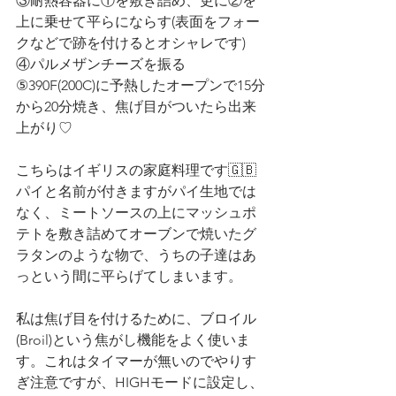
③耐熱容器に①を敷き詰め、更に②を
上に乗せて平らにならす(表面をフォー
クなどで跡を付けるとオシャレです)
④パルメザンチーズを振る
⑤390F(200C)に予熱したオープンで15分
から20分焼き、焦げ目がついたら出来
上がり♡
こちらはイギリスの家庭料理です🇬🇧
パイと名前が付きますがパイ生地では
なく、ミートソースの上にマッシュポ
テトを敷き詰めてオーブンで焼いたグ
ラタンのような物で、うちの子達はあ
っという間に平らげてしまいます。
私は焦げ目を付けるために、ブロイル
(Broil)という焦がし機能をよく使いま
す。これはタイマーが無いのでやりす
ぎ注意ですが、HIGHモードに設定し、