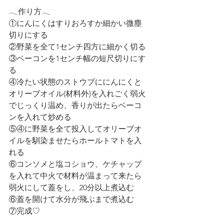
𓂃作り方𓂃
①にんにくはすりおろすか細かい微塵
切りにする
②野菜を全て1センチ四方に細かく切る
③ベーコンを1センチ幅の短尺切りにす
る
④冷たい状態のストウブににんにくと
オリーブオイル(材料外)を入れごく弱火
でじっくり温め、香りが出たらベーコ
ンを入れて炒める
⑤④に野菜を全て投入してオリーブオ
イルを馴染ませたらホールトマトを入
れる
⑥コンソメと塩コショウ、ケチャップ
を入れて中火で材料が温まって来たら
弱火にして蓋をし、20分以上煮込む
⑥蓋を開けて水分が飛ぶまで煮込む
⑦完成♡