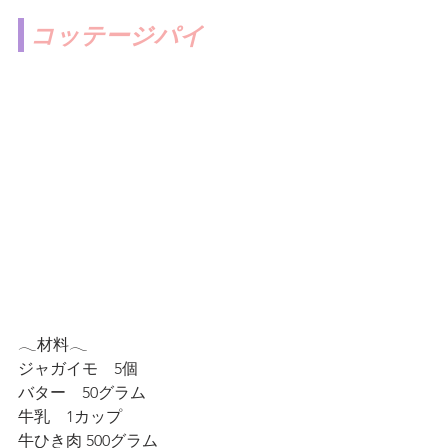
コッテージパイ
𓂃材料𓂃
ジャガイモ　5個
バター　50グラム
牛乳　1カップ
牛ひき肉 500グラム