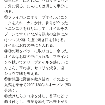
②玉ねぎ、にんじん、セロリを２セン
チ角に切る。にんにくは潰して半分に
切る。
③フライパンにオリーブオイルとニン
ニクを入れ、火にかけ、香りが立った
らニンニクを取り出して、オイルをス
プーンですくいながら鶏肉の全体にか
けつつ(火傷に注意!)焼き目を付ける。
オイルはお腹の中にも入れる。
④③の鶏をバットに取り出し、余った
オイルはお腹の中に入れる。フライパ
ンを拭いてオリーブオイルを熱し、に
んじん、玉ねぎ、セロリを焼き、塩コ
ショウで味を整える。
⑤耐熱皿に野菜を敷き詰め、その上に
丸鶏を乗せて270F(130C)のオーブンで50
分焼く。
⑥焼けたらタコ糸を外し、香草などで
飾り付けし、野菜を添えて出来上がり