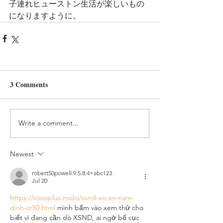
子連れヒューストン生活が楽しいもの
になりますように。
3 Comments
Write a comment...
Newest
robert50powell.9.5.8.4+abc123
Jul 20
https://xosoplus.mobi/xsnd-xo-so-nam-
dinh-cr50.html
 mình bấm vào xem thử cho 
biết vì đang cần dò XSND, ai ngờ bố cục 