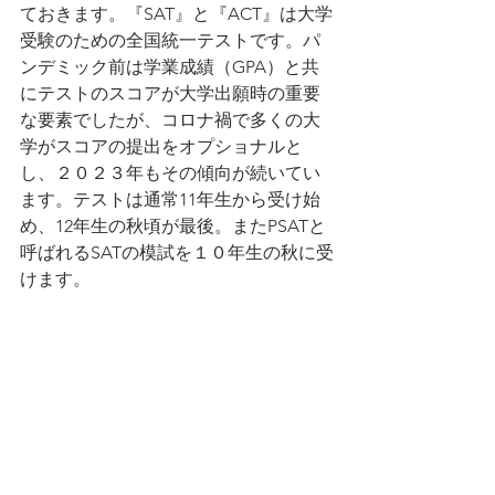
ておきます。『SAT』と『ACT』は大学
受験のための全国統一テストです。パ
ンデミック前は学業成績（GPA）と共
にテストのスコアが大学出願時の重要
な要素でしたが、コロナ禍で多くの大
学がスコアの提出をオプショナルと
し、２０２３年もその傾向が続いてい
ます。テストは通常11年生から受け始
め、12年生の秋頃が最後。またPSATと
呼ばれるSATの模試を１０年生の秋に受
けます。
現在は紙ベースですが、2024年からデ
ジタルへ移行予定でテスト時間も1時間
近く短縮されます。
テスト内容は
『SAT』
Reading, Writing 
and Language, and Math 、optional 
Essay 
『ACT』
English, Math、