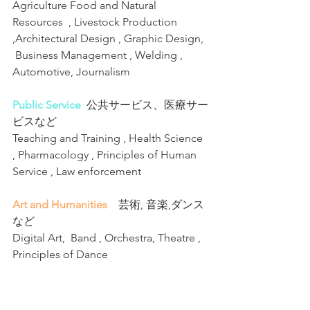
Agriculture Food and Natural 
Resources  , Livestock Production 
,Architectural Design , Graphic Design,  
 Business Management , Welding , 
Automotive, Journalism
Public Service
 公共サービス、医療サー
ビスなど
Teaching and Training , Health Science 
, Pharmacology , Principles of Human 
Service , Law enforcement 
Art and Humanities
　芸術, 音楽,ダンス
など
Digital Art,  Band , Orchestra, Theatre , 
Principles of Dance  