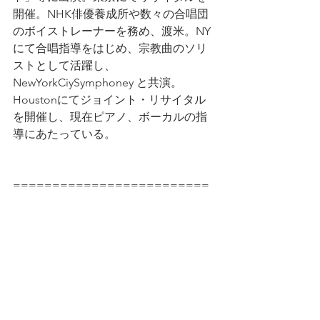
開催。NHK俳優養成所や数々の合唱団
のボイストレーナーを務め、渡米。NY 
にて合唱指導をはじめ、宗教曲のソリ
ストとして活躍し、
NewYorkCiySymphoney と共演。
Houstonにてジョイント・リサイタル
を開催し、現在ピアノ、ボーカルの指
導にあたっている。
=========================
=
お助けマップ、はじめませんか？
お助けマップは、ヒューストン生活に
役立つ情報を発信する、日本商工会の
ボランティア組織です。現在は月1回の
ミーティングを中心に、協力しながら