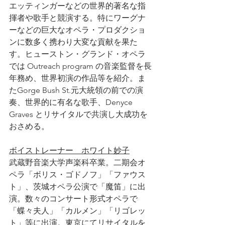
エッティンガーなどの世界的著名な指
揮者や歌手と競演する。特にワーグナ
ーなどの巨大なオペラ・プロダクショ
ンに数多く携わり大変な貢献を果た
す。ヒューストン・グランド・オペラ
では Outreach program の音楽監督を長
年務め、世界初演の作品等を紹介。ま
たGorge Bush St.元大統領の前での演
奏、世界的に有名な歌手、Denyce 
Graves とリサイタルで共演し大成功を
おさめる。
ボイストレーナー　ホワイト妙子
武蔵野音楽大学声楽科卒業。二期会オ
ペラ「ボリス・ゴドノフ」「ファウス
ト」、茨城オペラ公演で「魔笛」に出
演。数々のコンサート形式オペラで
「蝶々夫人」「カルメン」「リゴレッ
ト」等に出演。東京にてリサイタルを